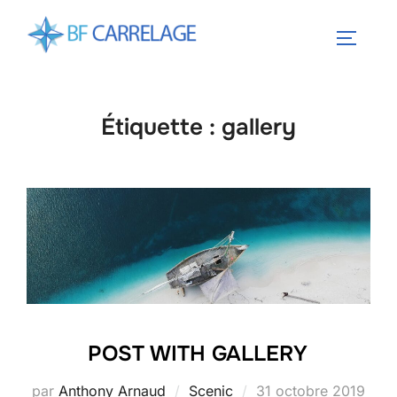
Aller
au
PERMUT
contenu
Étiquette :
gallery
POST WITH GALLERY
Publié
par
Anthony Arnaud
Scenic
31 octobre 2019