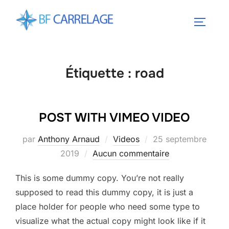
Aller
au
PERMUT
contenu
Étiquette :
road
POST WITH VIMEO VIDEO
Publié
par
Anthony Arnaud
Videos
25 septembre
le
2019
Aucun commentaire
This is some dummy copy. You’re not really
supposed to read this dummy copy, it is just a
place holder for people who need some type to
visualize what the actual copy might look like if it