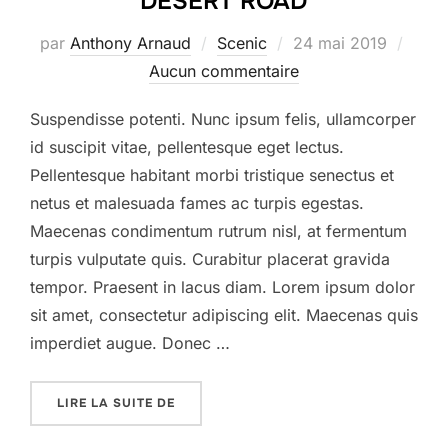
DESERT ROAD
Publié
par
Anthony Arnaud
Scenic
24 mai 2019
le
Aucun commentaire
Suspendisse potenti. Nunc ipsum felis, ullamcorper
id suscipit vitae, pellentesque eget lectus.
Pellentesque habitant morbi tristique senectus et
netus et malesuada fames ac turpis egestas.
Maecenas condimentum rutrum nisl, at fermentum
turpis vulputate quis. Curabitur placerat gravida
tempor. Praesent in lacus diam. Lorem ipsum dolor
sit amet, consectetur adipiscing elit. Maecenas quis
imperdiet augue. Donec …
« DESERT ROAD »
LIRE LA SUITE DE