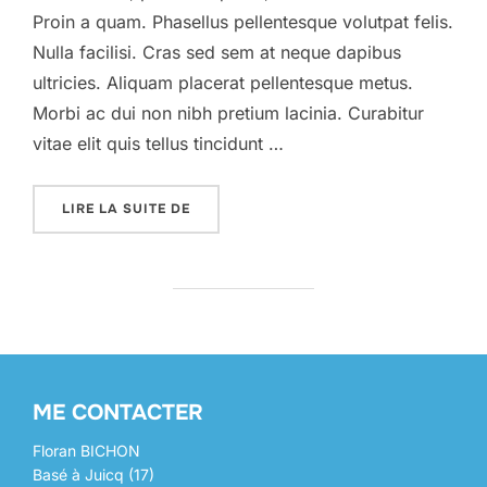
Proin a quam. Phasellus pellentesque volutpat felis.
Nulla facilisi. Cras sed sem at neque dapibus
ultricies. Aliquam placerat pellentesque metus.
Morbi ac dui non nibh pretium lacinia. Curabitur
vitae elit quis tellus tincidunt …
« A POST SHOWING HOW THE HEADINGS 
LIRE LA SUITE DE
ME CONTACTER
Floran BICHON
Basé à Juicq (17)