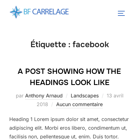
Aller
au
PERMUT
contenu
Étiquette :
facebook
A POST SHOWING HOW THE
HEADINGS LOOK LIKE
Publié
par
Anthony Arnaud
Landscapes
13 avril
le
2018
Aucun commentaire
Heading 1 Lorem ipsum dolor sit amet, consectetur
adipiscing elit. Morbi eros libero, condimentum ut,
facilisis non, pellentesque ut, enim. Duis tortor.