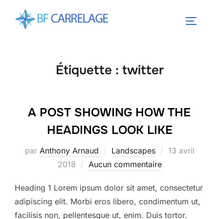
Aller
au
PERMUT
contenu
Étiquette :
twitter
A POST SHOWING HOW THE
HEADINGS LOOK LIKE
Publié
par
Anthony Arnaud
Landscapes
13 avril
le
2018
Aucun commentaire
Heading 1 Lorem ipsum dolor sit amet, consectetur
adipiscing elit. Morbi eros libero, condimentum ut,
facilisis non, pellentesque ut, enim. Duis tortor.