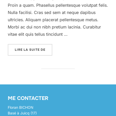
Proin a quam. Phasellus pellentesque volutpat felis.
Nulla facilisi. Cras sed sem at neque dapibus
ultricies. Aliquam placerat pellentesque metus.
Morbi ac dui non nibh pretium lacinia. Curabitur
vitae elit quis tellus tincidunt …
« A POST SHOWING HOW THE HEADINGS 
LIRE LA SUITE DE
ME CONTACTER
Floran BICHON
Basé à Juicq (17)